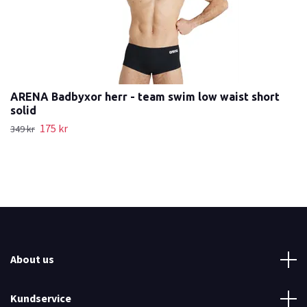
ARENA Badbyxor herr - team swim low waist short
solid
175 kr
349 kr
About us
Kundservice