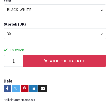
Färg
BLACK-WHITE
Storlek (UK)
30
In stock.
ADD TO BASKET
Dela
Artikelnummer:
5004766