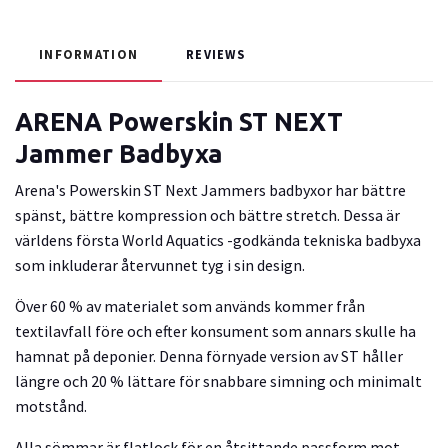
INFORMATION
REVIEWS
ARENA Powerskin ST NEXT
Jammer Badbyxa
Arena's Powerskin ST Next Jammers badbyxor har bättre
spänst, bättre kompression och bättre stretch. Dessa är
världens första World Aquatics -godkända tekniska badbyxa
som inkluderar återvunnet tyg i sin design.
Över 60 % av materialet som används kommer från
textilavfall före och efter konsument som annars skulle ha
hamnat på deponier. Denna förnyade version av ST håller
längre och 20 % lättare för snabbare simning och minimalt
motstånd.
Alla sömmar är flatlock för en åtsittande passform mot